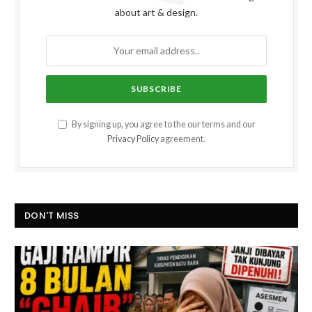
about art & design.
By signing up, you agree to the our terms and our
Privacy Policy
agreement.
DON'T MISS