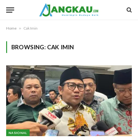
Home
»
Cak Imin
BROWSING:
CAK IMIN
NASIONAL