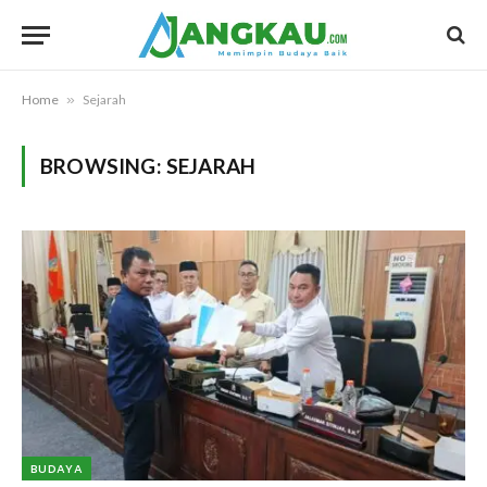
Home
»
Sejarah
BROWSING:
SEJARAH
BUDAYA