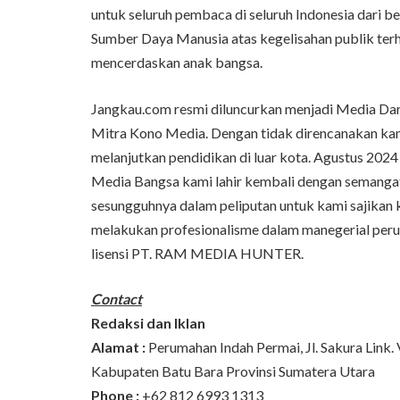
untuk seluruh pembaca di seluruh Indonesia dari b
Sumber Daya Manusia atas kegelisahan publik ter
mencerdaskan anak bangsa.
Jangkau.com resmi diluncurkan menjadi Media Da
Mitra Kono Media. Dengan tidak direncanakan kam
melanjutkan pendidikan di luar kota. Agustus 2024
Media Bangsa kami lahir kembali dengan semangat 
sesungguhnya dalam peliputan untuk kami sajikan
melakukan profesionalisme dalam manegerial perus
lisensi PT. RAM MEDIA HUNTER.
Contact
Redaksi dan Iklan
Alamat :
Perumahan Indah Permai, Jl. Sakura Link.
Kabupaten Batu Bara Provinsi Sumatera Utara
Phone :
+62 812 6993 1313