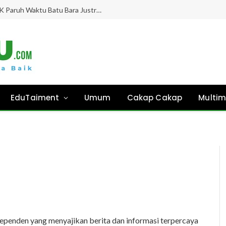
Gaji Hampir 8 Bulan “Ghaib”, Guru PPPK Paruh Waktu Batu Bara Justru Didesak Asesmen Tanpa Kejelasan!
EduTaiment
Umum
Cakap Cakap
Multim
penden yang menyajikan berita dan informasi terpercaya