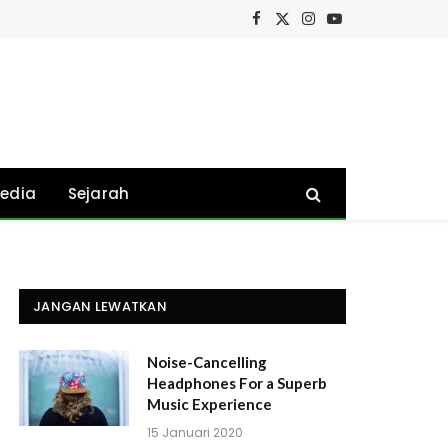
Facebook
X
Instagram
YouTube
(Twitter)
edia
Sejarah
JANGAN LEWATKAN
Noise-Cancelling
Headphones For a Superb
Music Experience
15 Januari 2020