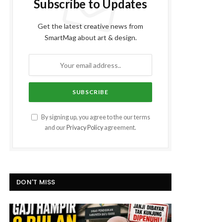
Subscribe to Updates
Get the latest creative news from
SmartMag about art & design.
By signing up, you agree to the our terms
and our
Privacy Policy
agreement.
DON'T MISS