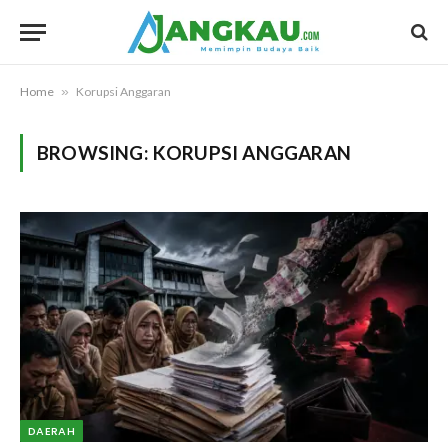
Home
»
Korupsi Anggaran
BROWSING:
KORUPSI ANGGARAN
DAERAH