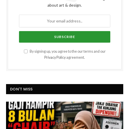
about art & design.
By signing up, you agree to the our terms and our
Privacy Policy
agreement.
DON'T MISS