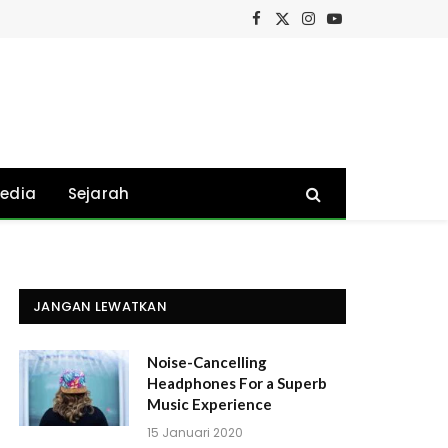
Facebook
X
Instagram
YouTube
(Twitter)
edia
Sejarah
JANGAN LEWATKAN
Noise-Cancelling
Headphones For a Superb
Music Experience
15 Januari 2020