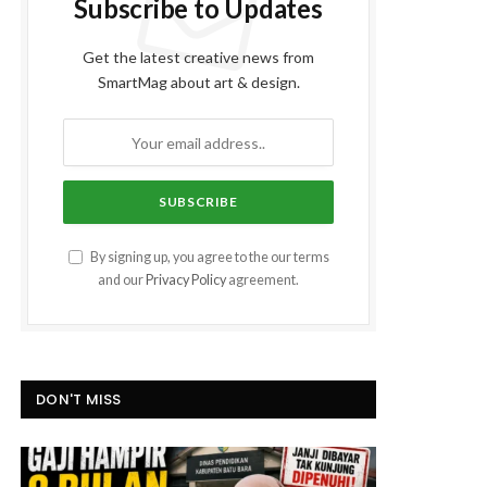
Subscribe to Updates
Get the latest creative news from
SmartMag about art & design.
By signing up, you agree to the our terms
and our
Privacy Policy
agreement.
DON'T MISS