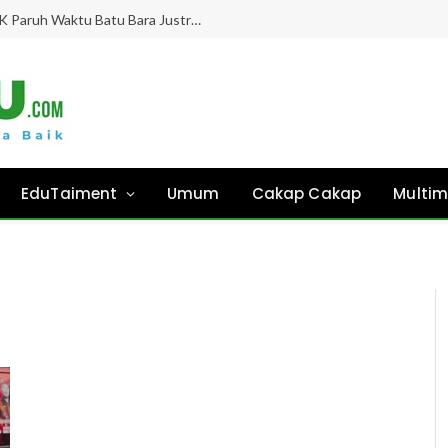
Gaji Hampir 8 Bulan “Ghaib”, Guru PPPK Paruh Waktu Batu Bara Justru Didesak Asesmen Tanpa Kejelasan!
EduTaiment
Umum
Cakap Cakap
Multim