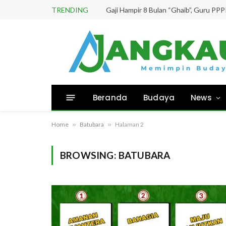
TRENDING
Beranda
Budaya
News
Home
»
Batubara
»
Halaman 2
BROWSING:
BATUBARA