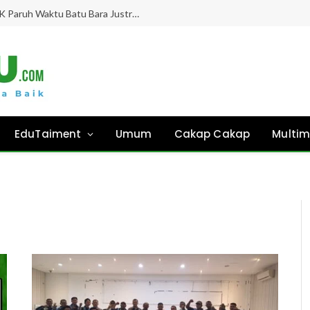
Gaji Hampir 8 Bulan “Ghaib”, Guru PPPK Paruh Waktu Batu Bara Justru Didesak Asesmen Tanpa Kejelasan!
EduTaiment
Umum
Cakap Cakap
Multim