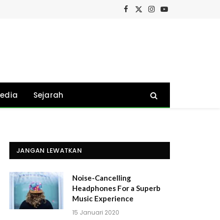
Facebook
X
Instagram
YouTube
(Twitter)
edia
Sejarah
JANGAN LEWATKAN
Noise-Cancelling
Headphones For a Superb
Music Experience
15 Januari 2020