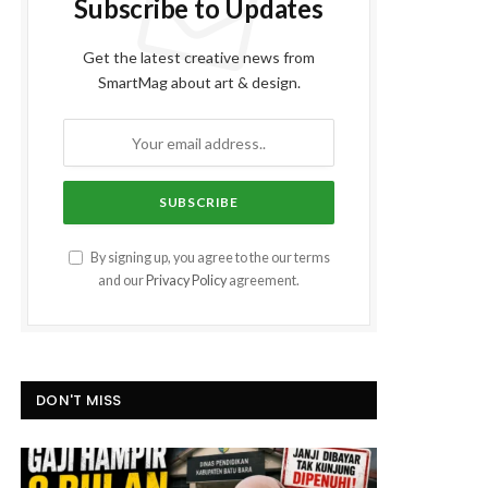
Subscribe to Updates
Get the latest creative news from
SmartMag about art & design.
By signing up, you agree to the our terms
and our
Privacy Policy
agreement.
DON'T MISS