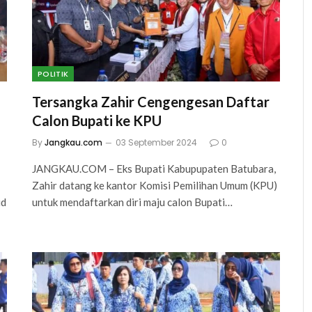
POLITIK
Tersangka Zahir Cengengesan Daftar
Calon Bupati ke KPU
By
Jangkau.com
03 September 2024
0
JANGKAU.COM – Eks Bupati Kabupupaten Batubara,
Zahir datang ke kantor Komisi Pemilihan Umum (KPU)
id
untuk mendaftarkan diri maju calon Bupati…