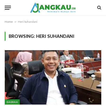
Home
»
Heri Suhandani
BROWSING:
HERI SUHANDANI
DAERAH