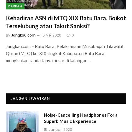
DAERAH
Kehadiran ASN di MTQ XIX Batu Bara, Boikot
Terselubung atau Takut Sanksi?
By
Jangkau.com
16 Mei 2026
0
Jangkau.com – Batu Bara: Pelaksanaan Musabaqah Tilawatil
Quran (MTQ) ke-XIX tingkat Kabupaten Batu Bara
menyisakan tanda tanya besar di kalangan…
JANGAN LEWATKAN
Noise-Cancelling Headphones For a
Superb Music Experience
15 Januari 2020