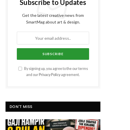
Subscribe to Updates
Get the latest creative news from
SmartMag about art & design.
By signing up, you agree to the our terms
and our
Privacy Policy
agreement.
DON'T MISS