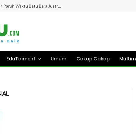
Gaji Hampir 8 Bulan “Ghaib”, Guru PPPK Paruh Waktu Batu Bara Justru Didesak Asesmen Tanpa Kejelasan!
EduTaiment
Umum
Cakap Cakap
Multim
NAL