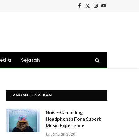
Facebook
X
Instagram
YouTube
(Twitter)
edia
Sejarah
JANGAN LEWATKAN
Noise-Cancelling
Headphones For a Superb
Music Experience
15 Januari 2020