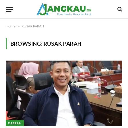
Home
»
RUSAK PARAH
BROWSING:
RUSAK PARAH
DAERAH