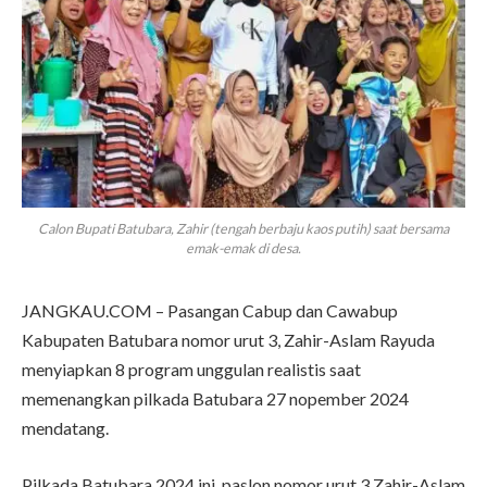
Calon Bupati Batubara, Zahir (tengah berbaju kaos putih) saat bersama
emak-emak di desa.
JANGKAU.COM – Pasangan Cabup dan Cawabup
Kabupaten Batubara nomor urut 3, Zahir-Aslam Rayuda
menyiapkan 8 program unggulan realistis saat
memenangkan pilkada Batubara 27 nopember 2024
mendatang.
Pilkada Batubara 2024 ini, paslon nomor urut 3 Zahir-Aslam