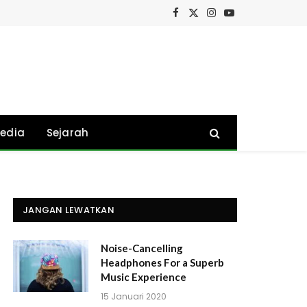
Facebook
X
Instagram
YouTube
(Twitter)
edia
Sejarah
JANGAN LEWATKAN
Noise-Cancelling
Headphones For a Superb
Music Experience
15 Januari 2020