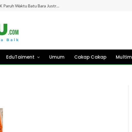
Gaji Hampir 8 Bulan “Ghaib”, Guru PPPK Paruh Waktu Batu Bara Justru Didesak Asesmen Tanpa Kejelasan!
EduTaiment
Umum
Cakap Cakap
Multim