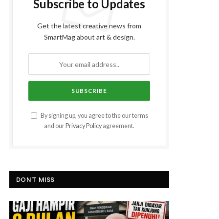
Subscribe to Updates
Get the latest creative news from
SmartMag about art & design.
By signing up, you agree to the our terms
and our
Privacy Policy
agreement.
DON'T MISS