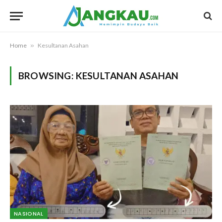
Home
»
Kesultanan Asahan
BROWSING:
KESULTANAN ASAHAN
NASIONAL