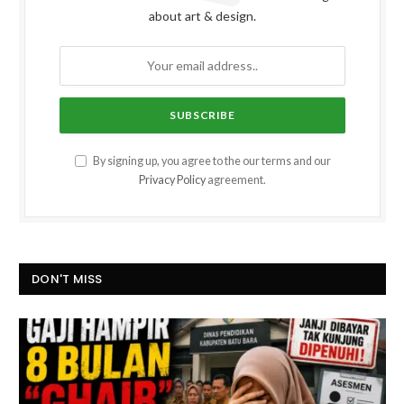
about art & design.
By signing up, you agree to the our terms and our
Privacy Policy
agreement.
DON'T MISS