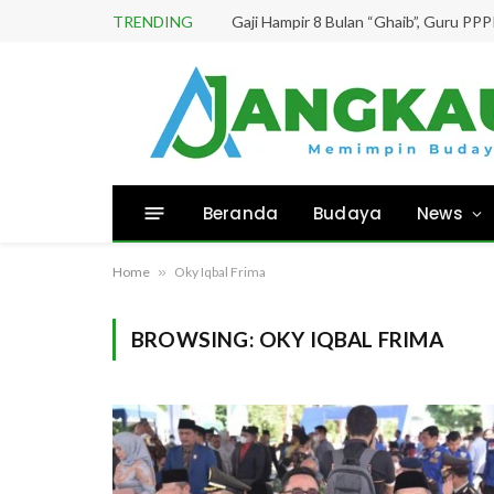
TRENDING
Beranda
Budaya
News
Home
»
Oky Iqbal Frima
BROWSING:
OKY IQBAL FRIMA