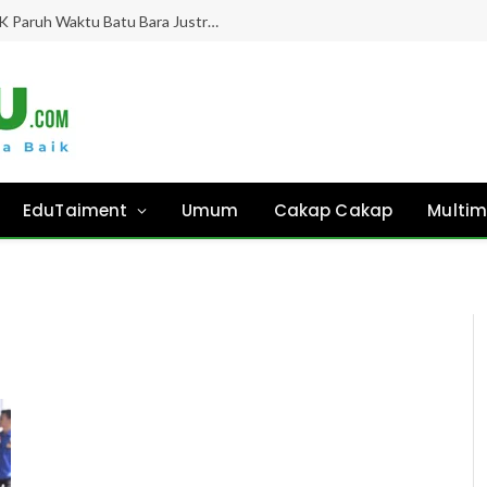
Gaji Hampir 8 Bulan “Ghaib”, Guru PPPK Paruh Waktu Batu Bara Justru Didesak Asesmen Tanpa Kejelasan!
EduTaiment
Umum
Cakap Cakap
Multim