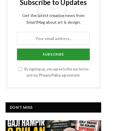
Subscribe to Updates
Get the latest creative news from
SmartMag about art & design.
By signing up, you agree to the our terms
and our
Privacy Policy
agreement.
DON'T MISS