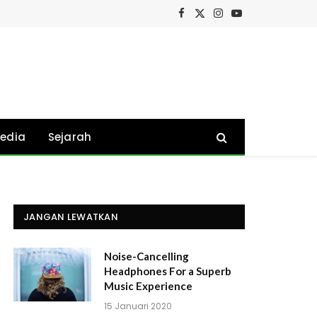
Facebook
X
Instagram
YouTube
(Twitter)
edia
Sejarah
JANGAN LEWATKAN
Noise-Cancelling
Headphones For a Superb
Music Experience
15 Januari 2020