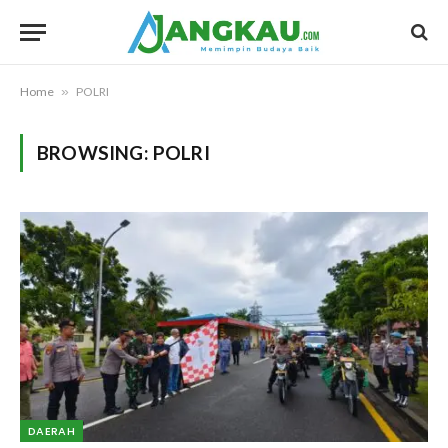
Home
»
POLRI
BROWSING:
POLRI
DAERAH