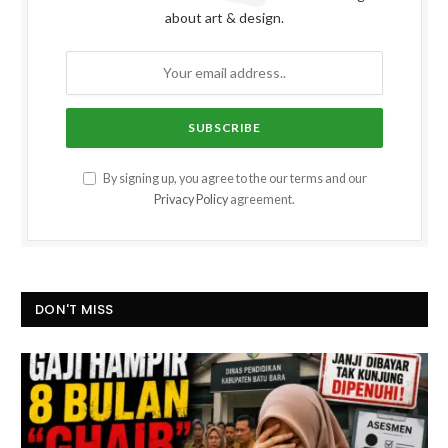
about art & design.
By signing up, you agree to the our terms and our
Privacy Policy
agreement.
DON'T MISS