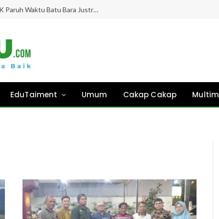
Gaji Hampir 8 Bulan “Ghaib”, Guru PPPK Paruh Waktu Batu Bara Justru Didesak Asesmen Tanpa Kejelasan!
EduTaiment
Umum
Cakap Cakap
Multim