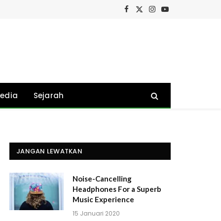
Facebook
X
Instagram
YouTube
(Twitter)
edia
Sejarah
JANGAN LEWATKAN
Noise-Cancelling
Headphones For a Superb
Music Experience
15 Januari 2020