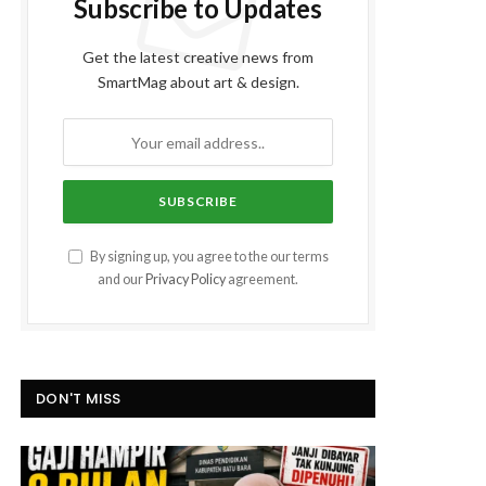
Subscribe to Updates
Get the latest creative news from
SmartMag about art & design.
By signing up, you agree to the our terms
and our
Privacy Policy
agreement.
DON'T MISS