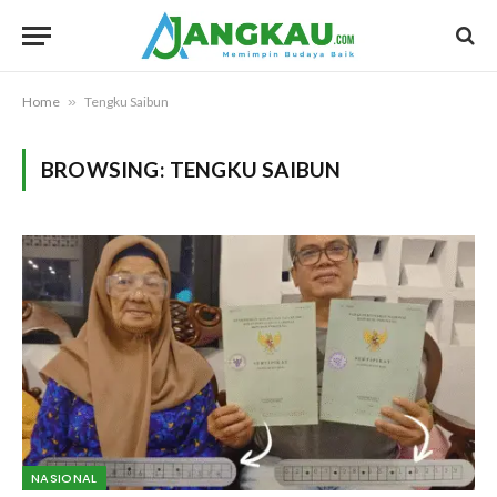
Home
»
Tengku Saibun
BROWSING:
TENGKU SAIBUN
NASIONAL