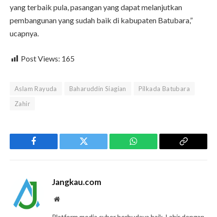
yang terbaik pula, pasangan yang dapat melanjutkan
pembangunan yang sudah baik di kabupaten Batubara,”
ucapnya.
Post Views:
165
Aslam Rayuda
Baharuddin Siagian
Pilkada Batubara
Zahir
Facebook
Twitter
WhatsApp
Copy
Link
Jangkau.com
Website
Platform media cyber berbudaya baik. Lahir dengan