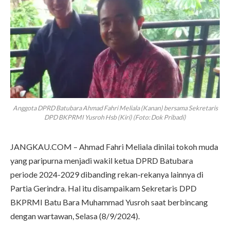
Anggota DPRD Batubara Ahmad Fahri Meliala (Kanan) bersama Sekretaris
DPD BKPRMI Yusroh Hsb (Kiri) (Foto: Dok Pribadi)
JANGKAU.COM – Ahmad Fahri Meliala dinilai tokoh muda
yang paripurna menjadi wakil ketua DPRD Batubara
periode 2024-2029 dibanding rekan-rekanya lainnya di
Partia Gerindra. Hal itu disampaikam Sekretaris DPD
BKPRMI Batu Bara Muhammad Yusroh saat berbincang
dengan wartawan, Selasa (8/9/2024).