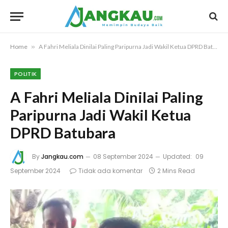
Home
»
A Fahri Meliala Dinilai Paling Paripurna Jadi Wakil Ketua DPRD Batubara
POLITIK
A Fahri Meliala Dinilai Paling
Paripurna Jadi Wakil Ketua
DPRD Batubara
By
Jangkau.com
08 September 2024
Updated:
09
September 2024
Tidak ada komentar
2 Mins Read