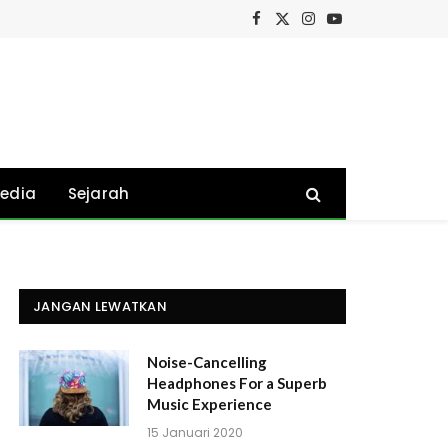
Facebook
X
Instagram
YouTube
(Twitter)
edia
Sejarah
JANGAN LEWATKAN
Noise-Cancelling
Headphones For a Superb
Music Experience
15 Januari 2020