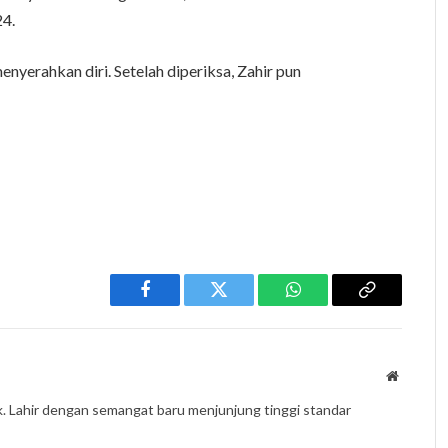
24.
menyerahkan diri. Setelah diperiksa, Zahir pun
Facebook
Twitter
WhatsApp
Copy
Link
Website
k. Lahir dengan semangat baru menjunjung tinggi standar