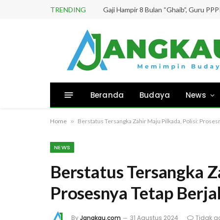
TRENDING
Beranda
Budaya
News
Home
»
Berstatus Tersangka Zahir Maju Pilkada, Polisi: Proses
NEWS
Berstatus Tersangka Za
Prosesnya Tetap Berja
By
Jangkau.com
31 Agustus 2024
Tidak a