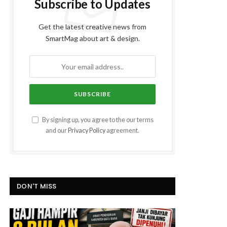
Subscribe to Updates
Get the latest creative news from
SmartMag about art & design.
By signing up, you agree to the our terms
and our
Privacy Policy
agreement.
DON'T MISS