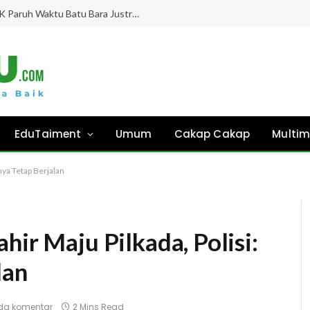
Gaji Hampir 8 Bulan “Ghaib”, Guru PPPK Paruh Waktu Batu Bara Justru Didesak Asesmen Tanpa Kejelasan!
EduTaiment
Umum
Cakap Cakap
Multim
nya Tetap Berjalan
hir Maju Pilkada, Polisi:
lan
da komentar
2 Mins Read