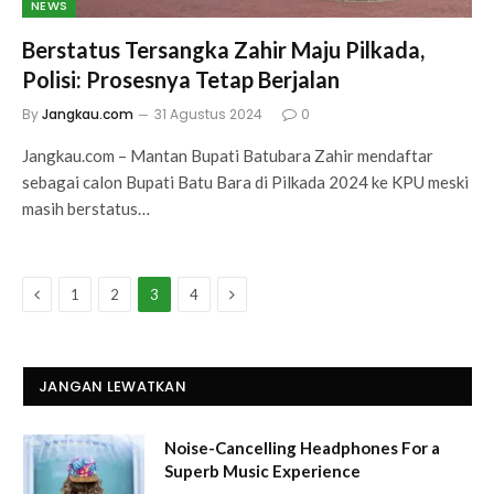
NEWS
Berstatus Tersangka Zahir Maju Pilkada,
Polisi: Prosesnya Tetap Berjalan
By
Jangkau.com
31 Agustus 2024
0
Jangkau.com – Mantan Bupati Batubara Zahir mendaftar
sebagai calon Bupati Batu Bara di Pilkada 2024 ke KPU meski
masih berstatus…
Previous
Next
1
2
3
4
JANGAN LEWATKAN
Noise-Cancelling Headphones For a
Superb Music Experience