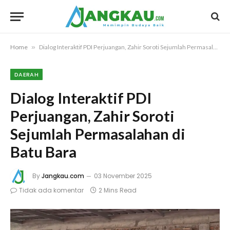
Home
»
Dialog Interaktif PDI Perjuangan, Zahir Soroti Sejumlah Permasalahan di Batu Bara
DAERAH
Dialog Interaktif PDI
Perjuangan, Zahir Soroti
Sejumlah Permasalahan di
Batu Bara
By
Jangkau.com
03 November 2025
Tidak ada komentar
2 Mins Read