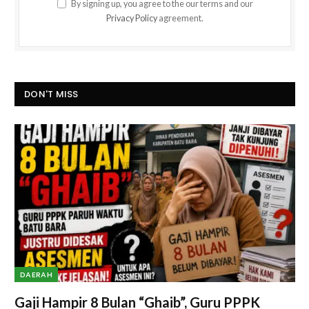
By signing up, you agree to the our terms and our
Privacy Policy
agreement.
DON'T MISS
DAERAH
Gaji Hampir 8 Bulan “Ghaib”, Guru PPPK