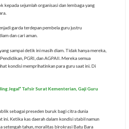
ok kepada sejumlah organisasi dan lembaga yang
ara.
njadi garda terdepan pembela guru justru
iam dan cari aman.
ang sampai detik ini masih diam. Tidak hanya mereka,
an Pendidikan, PGRI, dan AGPAII. Mereka semua
at kondisi memprihatinkan para guru saat ini. Di
ing Jegal” Tafsir Surat Kementerian, Gaji Guru
publik sebagai preseden buruk bagi citra dunia
 ini. Ketika kas daerah dalam kondisi stabil namun
a setengah tahun, moralitas birokrasi Batu Bara