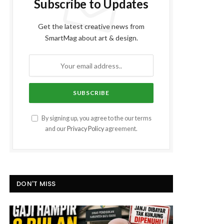
Subscribe to Updates
Get the latest creative news from
SmartMag about art & design.
By signing up, you agree to the our terms
and our
Privacy Policy
agreement.
DON'T MISS