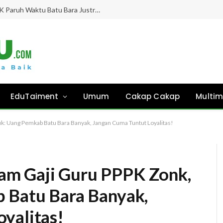
Gaji Hampir 8 Bulan “Ghaib”, Guru PPPK Paruh Waktu Batu Bara Justru Didesak Asesmen Tanpa Kejelasan!
EduTaiment
Umum
Cakap Cakap
Multim
k: Uang Pemkab Batu Bara Banyak, Jangan Cuma Tuntut Loyalitas!
am Gaji Guru PPPK Zonk,
b Batu Bara Banyak,
yalitas!