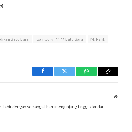
p
)
dikan Batu Bara
Gaji Guru PPPK Batu Bara
M. Rafik
Facebook
Twitter
WhatsApp
Copy
Link
Website
k. Lahir dengan semangat baru menjunjung tinggi standar