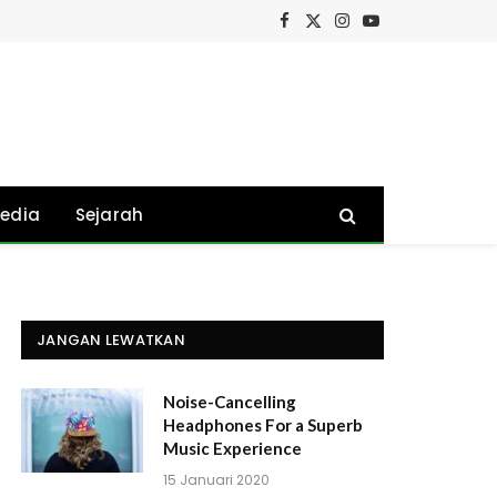
Facebook
X
Instagram
YouTube
(Twitter)
edia
Sejarah
JANGAN LEWATKAN
Noise-Cancelling
Headphones For a Superb
Music Experience
15 Januari 2020