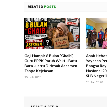
RELATED
POSTS
Gaji Hampir 8 Bulan “Ghaib”,
Anak Hebat
Guru PPPK Paruh Waktu Batu
Yayasan Pe
Bara Justru Didesak Asesmen
Bangsa Ray
Tanpa Kejelasan!
Nasional 2
SLB Negeri 
25 Juli 2026
25 Juli 2026
LEAVE A REPLY