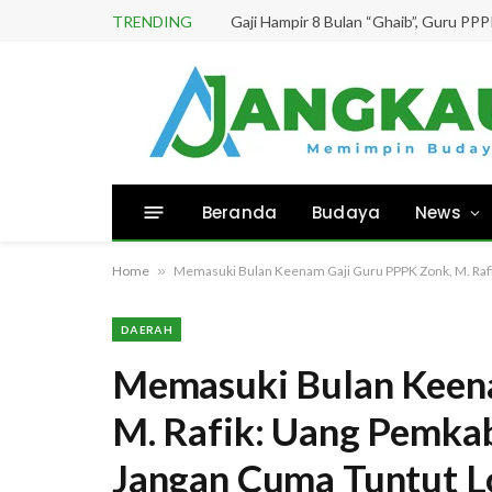
TRENDING
Beranda
Budaya
News
Home
»
Memasuki Bulan Keenam Gaji Guru PPPK Zonk, M. Rafi
DAERAH
Memasuki Bulan Keen
M. Rafik: Uang Pemka
Jangan Cuma Tuntut Lo