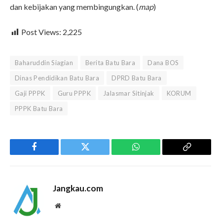
dan kebijakan yang membingungkan. (
map
)
Post Views:
2,225
Baharuddin Siagian
Berita Batu Bara
Dana BOS
Dinas Pendidikan Batu Bara
DPRD Batu Bara
Gaji PPPK
Guru PPPK
Jalasmar Sitinjak
KORUM
PPPK Batu Bara
Facebook
Twitter
WhatsApp
Copy
Link
Jangkau.com
Website