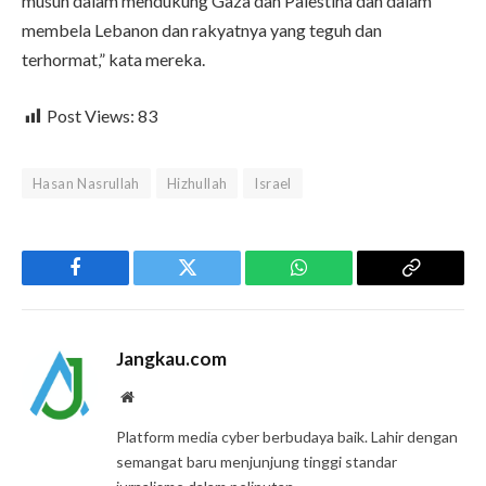
musuh dalam mendukung Gaza dan Palestina dan dalam
membela Lebanon dan rakyatnya yang teguh dan
terhormat,” kata mereka.
Post Views:
83
Hasan Nasrullah
Hizhullah
Israel
Facebook
Twitter
WhatsApp
Copy
Link
Jangkau.com
Website
Platform media cyber berbudaya baik. Lahir dengan
semangat baru menjunjung tinggi standar