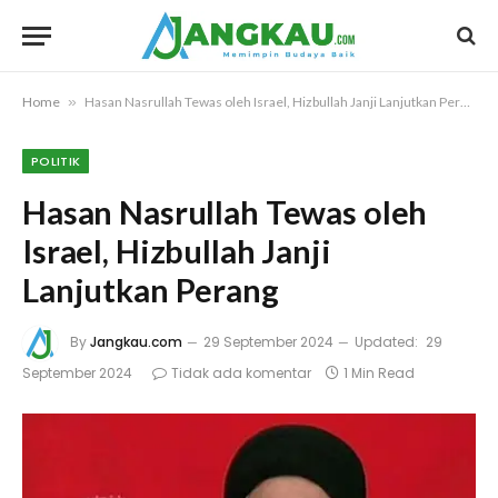
Home
»
Hasan Nasrullah Tewas oleh Israel, Hizbullah Janji Lanjutkan Perang
POLITIK
Hasan Nasrullah Tewas oleh
Israel, Hizbullah Janji
Lanjutkan Perang
By
Jangkau.com
29 September 2024
Updated:
29
September 2024
Tidak ada komentar
1 Min Read