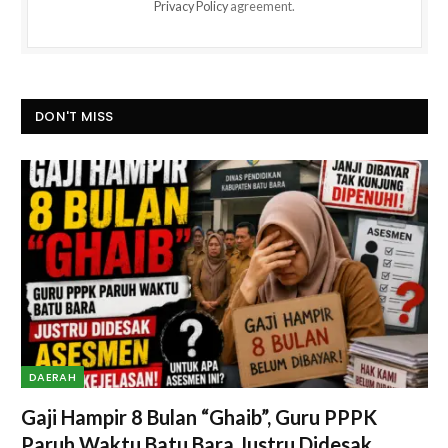
Privacy Policy
agreement.
DON'T MISS
DAERAH
Gaji Hampir 8 Bulan “Ghaib”, Guru PPPK
Paruh Waktu Batu Bara Justru Didesak