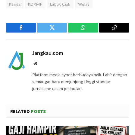
Kades
KDKMP
Lubuk Cuik
Welas
Facebook
Twitter
WhatsApp
Copy
Link
Jangkau.com
Website
Platform media cyber berbudaya baik. Lahir dengan
semangat baru menjunjung tinggi standar
jurnalisme dalam peliputan.
RELATED
POSTS