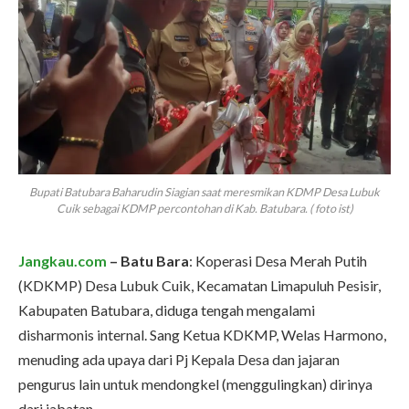
Bupati Batubara Baharudin Siagian saat meresmikan KDMP Desa Lubuk
Cuik sebagai KDMP percontohan di Kab. Batubara. ( foto ist)
Jangkau.com
– Batu Bara
: Koperasi Desa Merah Putih
(KDKMP) Desa Lubuk Cuik, Kecamatan Limapuluh Pesisir,
Kabupaten Batubara, diduga tengah mengalami
disharmonis internal. Sang Ketua KDKMP, Welas Harmono,
menuding ada upaya dari Pj Kepala Desa dan jajaran
pengurus lain untuk mendongkel (menggulingkan) dirinya
dari jabatan.