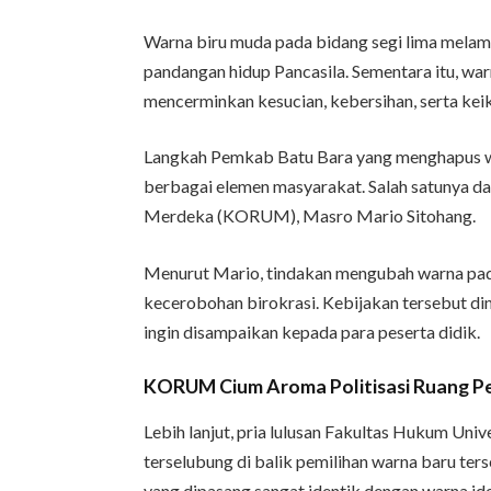
Warna biru muda pada bidang segi lima melam
pandangan hidup Pancasila. Sementara itu, war
mencerminkan kesucian, kebersihan, serta kei
Langkah Pemkab Batu Bara yang menghapus war
berbagai elemen masyarakat. Salah satunya d
Merdeka (KORUM), Masro Mario Sitohang.
Menurut Mario, tindakan mengubah warna pa
kecerobohan birokrasi. Kebijakan tersebut din
ingin disampaikan kepada para peserta didik.
KORUM Cium Aroma Politisasi Ruang P
Lebih lanjut, pria lulusan Fakultas Hukum Un
terselubung di balik pemilihan warna baru ter
yang dipasang sangat identik dengan warna iden