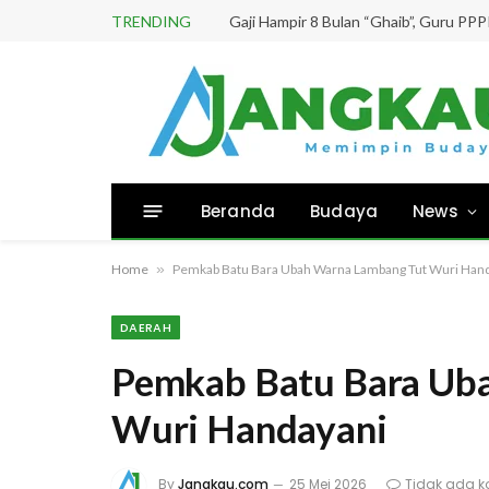
TRENDING
Beranda
Budaya
News
Home
»
Pemkab Batu Bara Ubah Warna Lambang Tut Wuri Han
DAERAH
Pemkab Batu Bara Ub
Wuri Handayani
By
Jangkau.com
25 Mei 2026
Tidak ada k