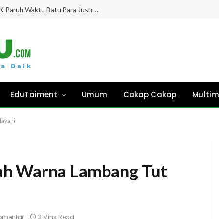
Gaji Hampir 8 Bulan “Ghaib”, Guru PPPK Paruh Waktu Batu Bara Justru Didesak Asesmen Tanpa Kejelasan!
EduTaiment
Umum
Cakap Cakap
Multim
dayani
ah Warna Lambang Tut
omentar
3 Mins Read