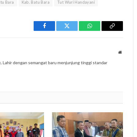
tu Bara
Kab. Batu Bara
Tut Wuri Handayani
Facebook
Twitter
WhatsApp
Copy
Link
Website
k. Lahir dengan semangat baru menjunjung tinggi standar