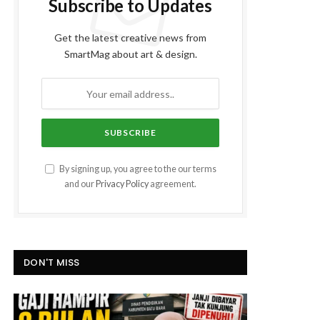
Subscribe to Updates
Get the latest creative news from
SmartMag about art & design.
By signing up, you agree to the our terms
and our
Privacy Policy
agreement.
DON'T MISS