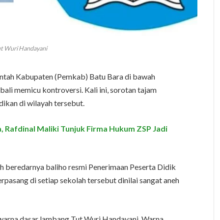
ut Wuri Handayani
intah Kabupaten (Pemkab) Batu Bara di bawah
li memicu kontroversi. Kali ini, sorotan tajam
ikan di wilayah tersebut.
 Rafdinal Maliki Tunjuk Firma Hukum ZSP Jadi
h beredarnya baliho resmi Penerimaan Peserta Didik
rpasang di setiap sekolah tersebut dinilai sangat aneh
warna dasar lambang Tut Wuri Handayani. Warna