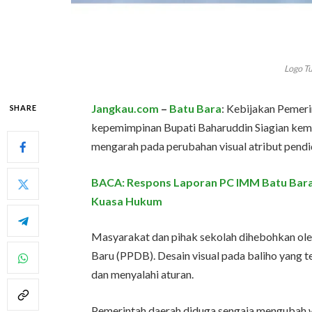
Logo T
Jangkau.com
–
Batu Bara
: Kebijakan Pemer
SHARE
kepemimpinan Bupati Baharuddin Siagian kemba
mengarah pada perubahan visual atribut pendid
BACA: Respons Laporan PC IMM Batu Bara,
Kuasa Hukum
Masyarakat dan pihak sekolah dihebohkan ole
Baru (PPDB). Desain visual pada baliho yang te
dan menyalahi aturan.
Pemerintah daerah diduga sengaja mengubah 