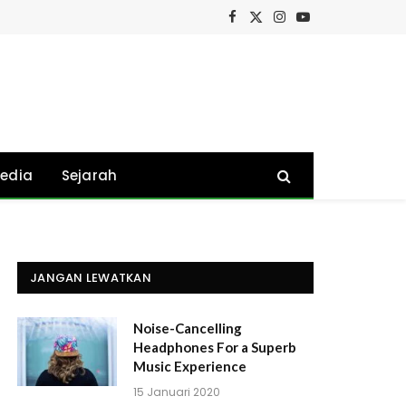
Facebook
X
Instagram
YouTube
(Twitter)
edia
Sejarah
JANGAN LEWATKAN
Noise-Cancelling
Headphones For a Superb
Music Experience
15 Januari 2020