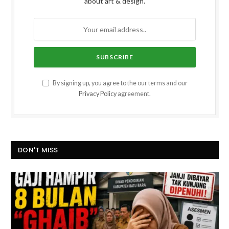
about art & design.
By signing up, you agree to the our terms and our
Privacy Policy
agreement.
DON'T MISS