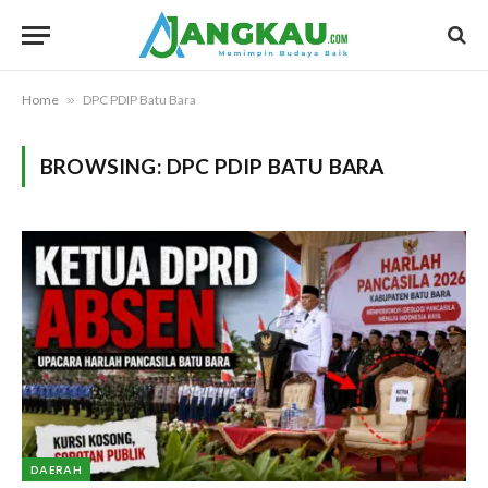
Home
»
DPC PDIP Batu Bara
BROWSING:
DPC PDIP BATU BARA
DAERAH