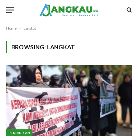
Home
»
Langkat
BROWSING:
LANGKAT
PENDIDIKAN