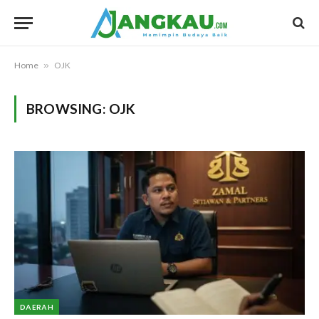
Home
»
OJK
BROWSING:
OJK
DAERAH