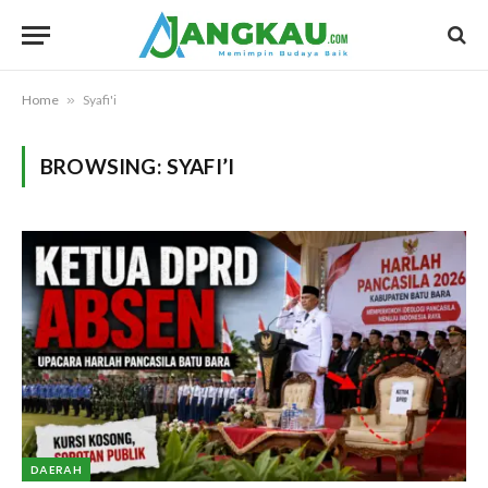
Home
»
Syafi'i
BROWSING:
SYAFI’I
DAERAH