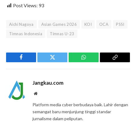
Post Views:
93
Aichi Nagoya
Asian Games 2026
KOI
OCA
PSSI
Timnas Indonesia
Timnas U-23
Facebook
Twitter
WhatsApp
Copy
Link
Jangkau.com
Website
Platform media cyber berbudaya baik. Lahir dengan
semangat baru menjunjung tinggi standar
jurnalisme dalam peliputan.