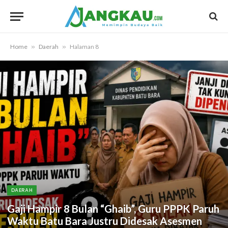
Home
»
Daerah
»
Halaman 8
DAERAH
Gaji Hampir 8 Bulan “Ghaib”, Guru PPPK Paruh
Waktu Batu Bara Justru Didesak Asesmen