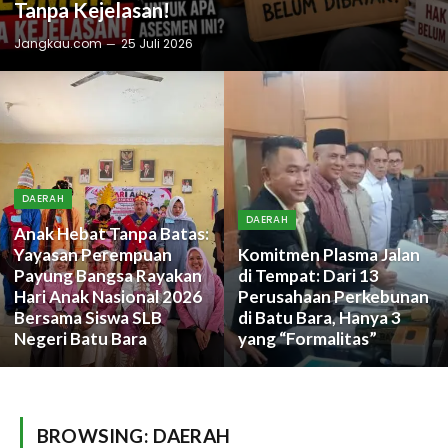
Tanpa Kejelasan!
Jangkau.com
25 Juli 2026
DAERAH
DAERAH
Anak Hebat Tanpa Batas:
Yayasan Perempuan
Komitmen Plasma Jalan
Payung Bangsa Rayakan
di Tempat: Dari 13
Hari Anak Nasional 2026
Perusahaan Perkebunan
Bersama Siswa SLB
di Batu Bara, Hanya 3
Negeri Batu Bara
yang “Formalitas”
BROWSING:
DAERAH