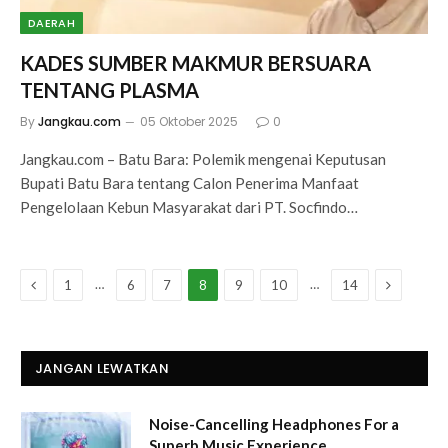
DAERAH
KADES SUMBER MAKMUR BERSUARA
TENTANG PLASMA
By
Jangkau.com
05 Oktober 2025
0
Jangkau.com – Batu Bara: Polemik mengenai Keputusan
Bupati Batu Bara tentang Calon Penerima Manfaat
Pengelolaan Kebun Masyarakat dari PT. Socfindo…
Previous
Next
…
…
1
6
7
8
9
10
14
JANGAN LEWATKAN
Noise-Cancelling Headphones For a
Superb Music Experience