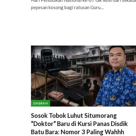
Hari Pendidikan Nasional ke-67 tak lebih dari sekada
pepesan kosong bagi ratusan Guru…
DAERAH
Sosok Tobok Luhut Situmorang
“Doktor” Baru di Kursi Panas Disdik
Batu Bara: Nomor 3 Paling Wahhh