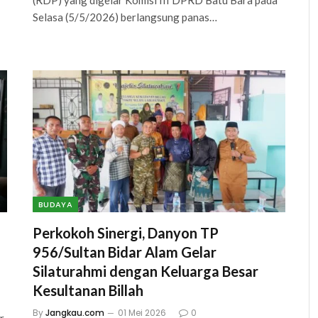
(RDP) yang digelar Komisi III DPRD Batu Bara pada
Selasa (5/5/2026) berlangsung panas…
BUDAYA
Perkokoh Sinergi, Danyon TP
956/Sultan Bidar Alam Gelar
Silaturahmi dengan Keluarga Besar
Kesultanan Billah
By
Jangkau.com
01 Mei 2026
0