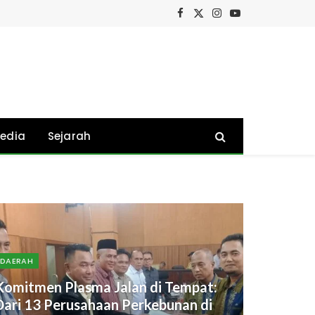
Facebook
X
Instagram
YouTube
(Twitter)
edia
Sejarah
DAERAH
Komitmen Plasma Jalan di Tempat:
Dari 13 Perusahaan Perkebunan di