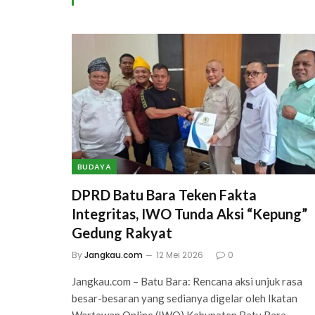
BUDAYA
DPRD Batu Bara Teken Fakta
Integritas, IWO Tunda Aksi “Kepung”
Gedung Rakyat
By
Jangkau.com
12 Mei 2026
0
Jangkau.com – Batu Bara: Rencana aksi unjuk rasa
besar-besaran yang sedianya digelar oleh Ikatan
Wartawan Online (IWO) Kabupaten Batu Bara…