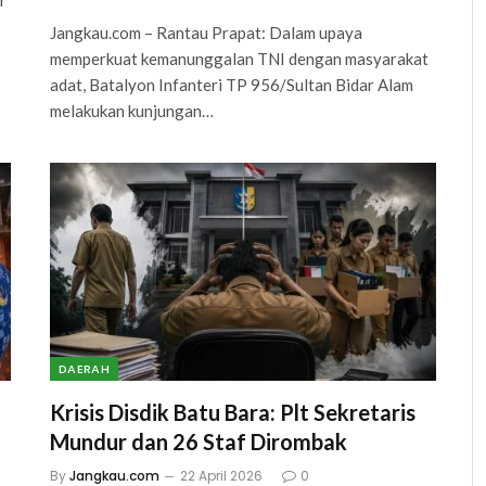
r
Jangkau.com – Rantau Prapat: Dalam upaya
memperkuat kemanunggalan TNI dengan masyarakat
adat, Batalyon Infanteri TP 956/Sultan Bidar Alam
melakukan kunjungan…
DAERAH
Krisis Disdik Batu Bara: Plt Sekretaris
Mundur dan 26 Staf Dirombak
By
Jangkau.com
22 April 2026
0