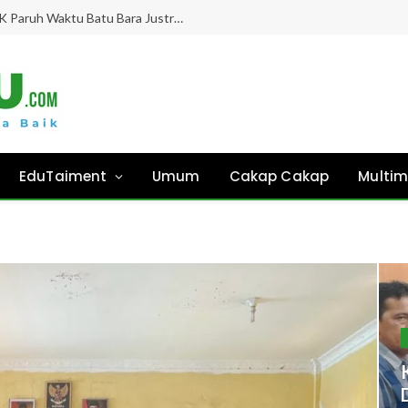
Gaji Hampir 8 Bulan “Ghaib”, Guru PPPK Paruh Waktu Batu Bara Justru Didesak Asesmen Tanpa Kejelasan!
EduTaiment
Umum
Cakap Cakap
Multim