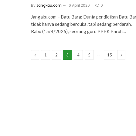
By
Jangkau.com
16 April 2026
0
Jangaku.com – Batu Bara: Dunia pendidikan Batu Ba
tidak hanya sedang berduka, tapi sedang berdarah.
Rabu (15/4/2026), seorang guru PPPK Paruh…
Previous
Next
…
1
2
3
4
5
15