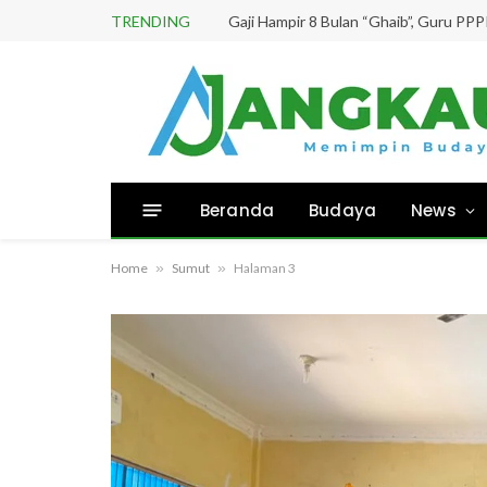
TRENDING
Beranda
Budaya
News
Home
»
Sumut
»
Halaman 3