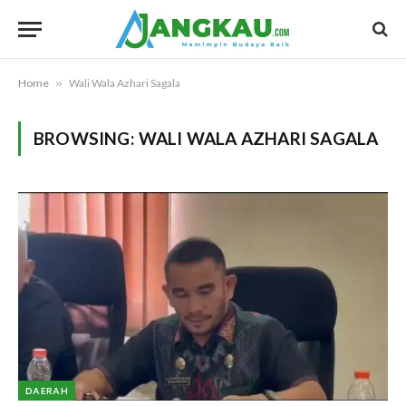
Home
»
Wali Wala Azhari Sagala
BROWSING:
WALI WALA AZHARI SAGALA
DAERAH