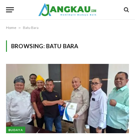
Home
»
Batu Bara
BROWSING:
BATU BARA
BUDAYA