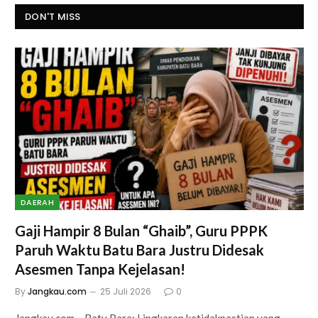
DON'T MISS
DAERAH
Gaji Hampir 8 Bulan “Ghaib”, Guru PPPK
Paruh Waktu Batu Bara Justru Didesak
Asesmen Tanpa Kejelasan!
By
Jangkau.com
25 Juli 2026
0
Jangkau.com – Batu Bara: Lingkaran ketidakpastian yang